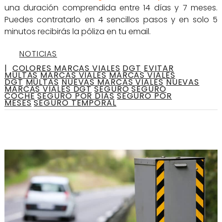
una duración comprendida entre 14 días y 7 meses.
Puedes contratarlo en 4 sencillos pasos y en solo 5
minutos recibirás la póliza en tu email.
NOTICIAS
|
COLORES MARCAS VIALES
DGT
EVITAR
MULTAS
MARCAS VIALES
MARCAS VIALES
DGT
MULTAS
NUEVAS MARCAS VIALES
NUEVAS
MARCAS VIALES DGT
SEGURO
SEGURO
COCHE
SEGURO POR DIAS
SEGURO POR
MESES
SEGURO TEMPORAL