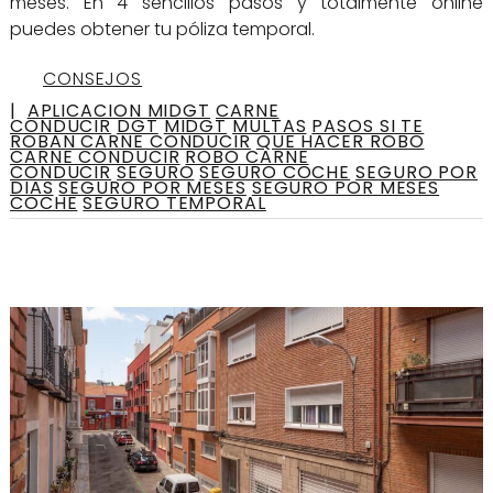
meses. En 4 sencillos pasos y totalmente online
puedes obtener tu póliza temporal.
CONSEJOS
|
APLICACION MIDGT
CARNE
CONDUCIR
DGT
MIDGT
MULTAS
PASOS SI TE
ROBAN CARNE CONDUCIR
QUE HACER ROBO
CARNE CONDUCIR
ROBO CARNE
CONDUCIR
SEGURO
SEGURO COCHE
SEGURO POR
DIAS
SEGURO POR MESES
SEGURO POR MESES
COCHE
SEGURO TEMPORAL