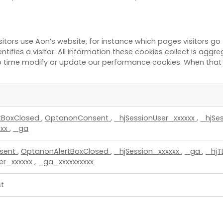
itors use Aon’s website, for instance which pages visitors g
ntifies a visitor. All information these cookies collect is agg
 time modify or update our performance cookies. When that ha
tBoxClosed
,
OptanonConsent
,
_hjSessionUser_xxxxxx
,
_hjSe
xxx
,
_ga
sent
,
OptanonAlertBoxClosed
,
_hjSession_xxxxxx
,
_ga
,
_hjT
er_xxxxxx
,
_ga_xxxxxxxxxx
t