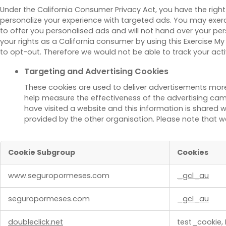
Under the California Consumer Privacy Act, you have the right 
personalize your experience with targeted ads. You may exercis
to offer you personalised ads and will not hand over your pers
your rights as a California consumer by using this Exercise My
to opt-out. Therefore we would not be able to track your acti
Targeting and Advertising Cookies
These cookies are used to deliver advertisements more 
help measure the effectiveness of the advertising cam
have visited a website and this information is shared wi
provided by the other organisation. Please note that w
Cookie Subgroup
Cookies
,Targeting
www.seguropormeses.com
_gcl_au
and
Advertising
seguropormeses.com
_gcl_au
Cookies
doubleclick.net
test_cookie, 