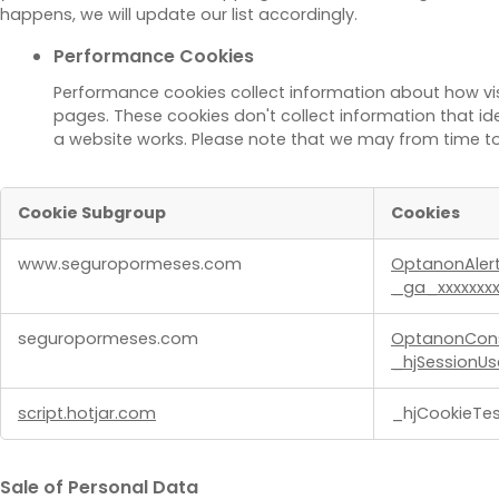
happens, we will update our list accordingly.
Performance Cookies
Performance cookies collect information about how vis
pages. These cookies don't collect information that ide
a website works. Please note that we may from time to
Cookie Subgroup
Cookies
Strictly
www.seguropormeses.com
OptanonAler
Necessary
_ga_xxxxxxx
Cookies,Performance
Cookies
seguropormeses.com
OptanonCon
_hjSessionUs
script.hotjar.com
_hjCookieTes
Sale of Personal Data