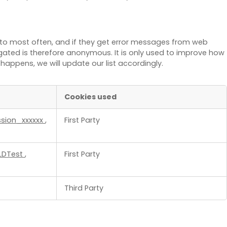
o to most often, and if they get error messages from web
regated is therefore anonymous. It is only used to improve how
ppens, we will update our list accordingly.
Cookies used
ssion_xxxxxx
,
First Party
LDTest
,
First Party
Third Party