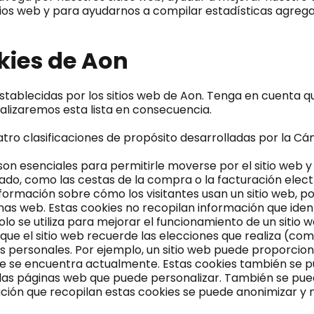
itios web y para ayudarnos a compilar estadísticas agrega
okies de Aon
es establecidas por los sitios web de Aon. Tenga en cuent
alizaremos esta lista en consecuencia.
atro clasificaciones de propósito desarrolladas por la C
on esenciales para permitirle moverse por el sitio web y
icitado, como las cestas de la compra o la facturación ele
formación sobre cómo los visitantes usan un sitio web, po
nas web. Estas cookies no recopilan información que ident
lo se utiliza para mejorar el funcionamiento de un sitio w
ue el sitio web recuerde las elecciones que realiza (como
personales. Por ejemplo, un sitio web puede proporciona
ue se encuentra actualmente. Estas cookies también se p
e las páginas web que puede personalizar. También se pue
ción que recopilan estas cookies se puede anonimizar y 