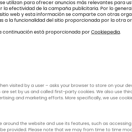
se utilizan para ofrecer anuncios más relevantes para uste
la efectividad de la campaña publicitaria. Por lo general,
 sitio web y esta información se comparte con otras org
s a la funcionalidad del sitio proporcionada por la otra o
a a continuación está proporcionada por
Cookiepedia
.
– when visited by a user – asks your browser to store on your 
 are set by us and called first-party cookies. We also use th
rtising and marketing efforts. More specifically, we use cooki
ve around the website and use its features, such as accessing
ot be provided. Please note that we may from time to time mod