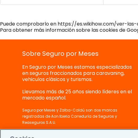
Puede comprobarlo en https://es.wikihow.com/ver-las-
Para obtener más información sobre las cookies de Googl
Sobre Seguro por Meses
En Seguro por Meses estamos especializados
en seguros fraccionados para caravaning,
vehiculos clásicos y turismos.
Llevamos más de 25 años siendo líderes en el
mercado español.
Seguro por Meses y Zalba-Caldú son dos marcas
registradas de Aon Iberia Correduría de Seguros y
Reaseguros S.A.U.
@Copyright 2026 Aon Iberia