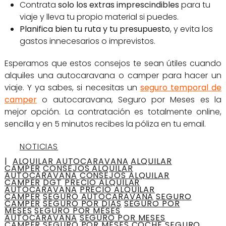
Contrata
solo los extras imprescindibles
para tu
viaje y lleva tu propio material si puedes.
Planifica bien tu ruta y tu presupuesto
, y evita los
gastos innecesarios o imprevistos.
Esperamos que estos consejos te sean útiles cuando
alquiles una autocaravana o camper para hacer un
viaje. Y ya sabes, si necesitas un
seguro temporal de
camper
o autocaravana, Seguro por Meses es la
mejor opción. La contratación es totalmente online,
sencilla y en 5 minutos recibes la póliza en tu email.
NOTICIAS
|
ALQUILAR AUTOCARAVANA
ALQUILAR
CAMPER
CONSEJOS ALQUILAR
AUTOCARAVANA
CONSEJOS ALQUILAR
CAMPER
DGT
PRECIO ALQUILAR
AUTOCARAVANA
PRECIO ALQUILAR
CAMPER
SEGURO AUTOCARAVANA
SEGURO
CAMPER
SEGURO POR DIAS
SEGURO POR
MESES
SEGURO POR MESES
AUTOCARAVANA
SEGURO POR MESES
CAMPER
SEGURO POR MESES COCHE
SEGURO