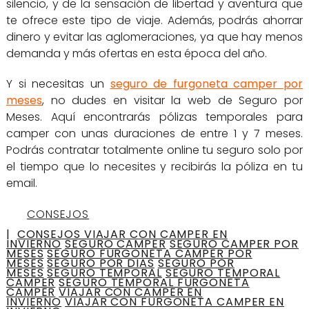
silencio, y de la sensación de libertad y aventura que
te ofrece este tipo de viaje. Además, podrás ahorrar
dinero y evitar las aglomeraciones, ya que hay menos
demanda y más ofertas en esta época del año.
Y si necesitas un
seguro de furgoneta camper por
meses
, no dudes en visitar la web de Seguro por
Meses. Aquí encontrarás pólizas temporales para
camper con unas duraciones de entre 1 y 7 meses.
Podrás contratar totalmente online tu seguro solo por
el tiempo que lo necesites y recibirás la póliza en tu
email.
CONSEJOS
|
CONSEJOS VIAJAR CON CAMPER EN
INVIERNO
SEGURO CAMPER
SEGURO CAMPER POR
MESES
SEGURO FURGONETA CAMPER POR
MESES
SEGURO POR DIAS
SEGURO POR
MESES
SEGURO TEMPORAL
SEGURO TEMPORAL
CAMPER
SEGURO TEMPORAL FURGONETA
CAMPER
VIAJAR CON CAMPER EN
INVIERNO
VIAJAR CON FURGONETA CAMPER EN