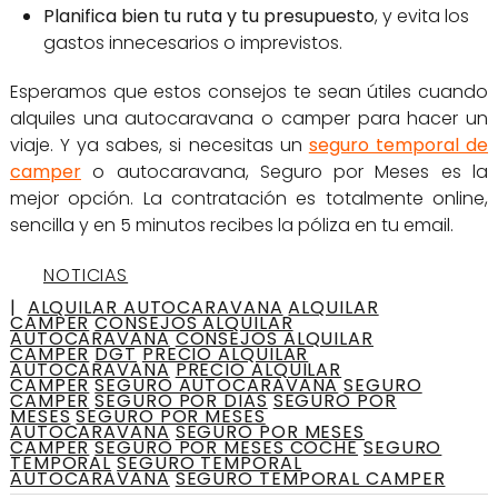
Planifica bien tu ruta y tu presupuesto
, y evita los
gastos innecesarios o imprevistos.
Esperamos que estos consejos te sean útiles cuando
alquiles una autocaravana o camper para hacer un
viaje. Y ya sabes, si necesitas un
seguro temporal de
camper
o autocaravana, Seguro por Meses es la
mejor opción. La contratación es totalmente online,
sencilla y en 5 minutos recibes la póliza en tu email.
NOTICIAS
|
ALQUILAR AUTOCARAVANA
ALQUILAR
CAMPER
CONSEJOS ALQUILAR
AUTOCARAVANA
CONSEJOS ALQUILAR
CAMPER
DGT
PRECIO ALQUILAR
AUTOCARAVANA
PRECIO ALQUILAR
CAMPER
SEGURO AUTOCARAVANA
SEGURO
CAMPER
SEGURO POR DIAS
SEGURO POR
MESES
SEGURO POR MESES
AUTOCARAVANA
SEGURO POR MESES
CAMPER
SEGURO POR MESES COCHE
SEGURO
TEMPORAL
SEGURO TEMPORAL
AUTOCARAVANA
SEGURO TEMPORAL CAMPER