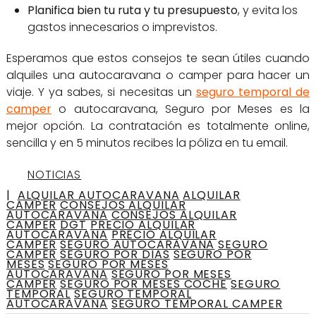
Planifica bien tu ruta y tu presupuesto
, y evita los
gastos innecesarios o imprevistos.
Esperamos que estos consejos te sean útiles cuando
alquiles una autocaravana o camper para hacer un
viaje. Y ya sabes, si necesitas un
seguro temporal de
camper
o autocaravana, Seguro por Meses es la
mejor opción. La contratación es totalmente online,
sencilla y en 5 minutos recibes la póliza en tu email.
NOTICIAS
|
ALQUILAR AUTOCARAVANA
ALQUILAR
CAMPER
CONSEJOS ALQUILAR
AUTOCARAVANA
CONSEJOS ALQUILAR
CAMPER
DGT
PRECIO ALQUILAR
AUTOCARAVANA
PRECIO ALQUILAR
CAMPER
SEGURO AUTOCARAVANA
SEGURO
CAMPER
SEGURO POR DIAS
SEGURO POR
MESES
SEGURO POR MESES
AUTOCARAVANA
SEGURO POR MESES
CAMPER
SEGURO POR MESES COCHE
SEGURO
TEMPORAL
SEGURO TEMPORAL
AUTOCARAVANA
SEGURO TEMPORAL CAMPER