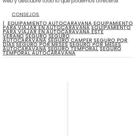
web y descubre todo lo que podemos ofrecerte.
CONSEJOS
|
EQUIPAMIENTO AUTOCARAVANA
EQUIPAMIENTO
PARA VIAJAR EN AUTOCARAVANA
EQUIPAMIENTO
PARA VIAJAR EN AUTOCARAVANA ESTE
VERANO
SEGURO
SEGURO
AUTOCARAVANA
SEGURO CAMPER
SEGURO POR
DIAS
SEGURO POR MESES
SEGURO POR MESES
AUTOCARAVANA
SEGURO TEMPORAL
SEGURO
TEMPORAL AUTOCARAVANA