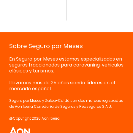
Sobre Seguro por Meses
En Seguro por Meses estamos especializados en
seguros fraccionados para caravaning, vehiculos
clásicos y turismos.
Llevamos más de 25 años siendo líderes en el
mercado español.
Seguro por Meses y Zalba-Caldú son dos marcas registradas
de Aon Iberia Correduría de Seguros y Reaseguros S.A.U.
@Copyright 2026 Aon Iberia