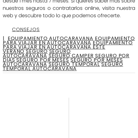
desde 1 mes hasta 7 meses. Si quieres saber más sobre
nuestros seguros o contratarlos online, visita nuestra
web y descubre todo lo que podemos ofrecerte.
CONSEJOS
|
EQUIPAMIENTO AUTOCARAVANA
EQUIPAMIENTO
PARA VIAJAR EN AUTOCARAVANA
EQUIPAMIENTO
PARA VIAJAR EN AUTOCARAVANA ESTE
VERANO
SEGURO
SEGURO
AUTOCARAVANA
SEGURO CAMPER
SEGURO POR
DIAS
SEGURO POR MESES
SEGURO POR MESES
AUTOCARAVANA
SEGURO TEMPORAL
SEGURO
TEMPORAL AUTOCARAVANA