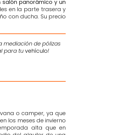
an salón panorámico y un
es en la parte trasera y
año con ducha. Su precio
a mediación de pólizas
al para tu
vehículo
!
ravana o camper, ya que
en los meses de invierno
 temporada alta que en
dio del alquiler de una