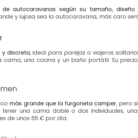
s de autocaravanas según su tamaño, diseño 
nde y lujosa sea la autocaravana, más caro será 
r
y discreta
, ideal para parejas o viajeros solitar
una cama, una cocina y un baño portátil. Su prec
umen
poco
más grande que la furgoneta camper
, pero 
le tener una cama doble o dos individuales, u
es de unos 65 € por día.