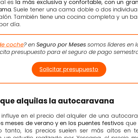
ral es
la más exclusiva y confortable, con un gr
gama
. Suele tener una cama doble o dos individual
salón. También tiene una cocina completa y un b
por día.
de coche
? en
Seguro por Meses
somos líderes en l
licita presupuesto para el seguro de pago semestr
Solicitar presupuesto
que alquilas la autocaravana
nfluye en el precio del alquiler de una autoca
 meses de verano y en los puentes festivos
que 
o tanto, los precios suelen ser más altos en
un estudio realizado por Yescapa, el precio me