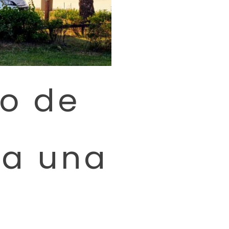
io de
ra una