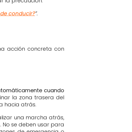
r la precaución.
 de conducir?
”.
a acción concreta con
utomáticamente cuando
minar la zona trasera del
 hacia atrás.
lizar una marcha atrás,
n. No se deben usar para
razones de emergencia o