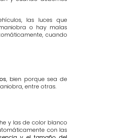
ículos, las luces que
 maniobra o hay malas
automáticamente, cuando
mos
, bien porque sea de
niobra, entre otras.
he y las de color blanco
 automáticamente con las
esencia y el tamaño del