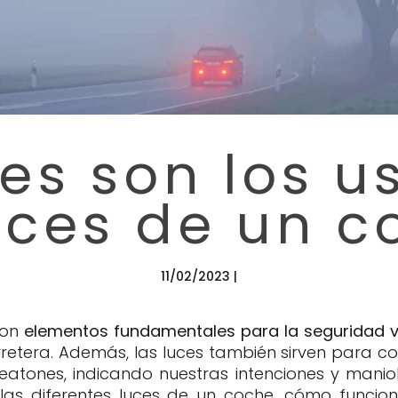
es son los u
uces de un 
11/02/2023 |
son
elementos fundamentales para la seguridad v
carretera. Además, las luces también sirven para c
atones, indicando nuestras intenciones y maniob
las diferentes luces de un coche, cómo func