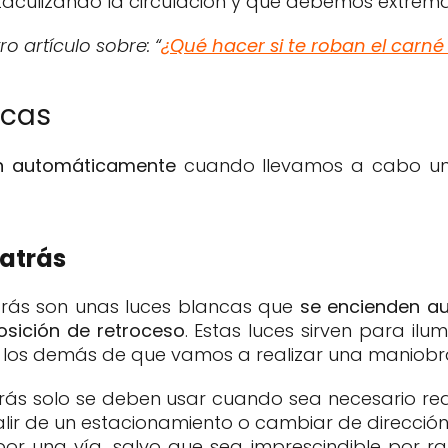
aculizando la circulación y que debemos extrema
o artículo sobre: “
¿Qué hacer si te roban el carné
icas
n automáticamente
cuando llevamos a cabo un
atrás
trás son unas luces blancas que
se encienden a
posición de retroceso
. Estas luces sirven para ilu
a los demás de que vamos a realizar una maniobra
rás solo se deben usar cuando sea necesario rea
lir de un estacionamiento o cambiar de direcció
por una vía, salvo que sea imprescindible por 