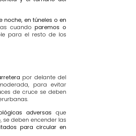
e noche, en túneles o en
rlas cuando
paremos o
le para el resto de los
arretera
por delante del
 moderada, para evitar
luces de cruce se deben
erurbanas.
ológicas adversas
que
mo, se deben encender las
litados para circular en