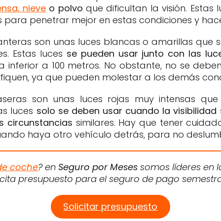
tensa, nieve
o polvo
que dificultan la visión. Estas
s para penetrar mejor en estas condiciones y hacer
lanteras son unas luces blancas o amarillas que s
es. Estas luces
se pueden usar junto con las luc
ea inferior a 100 metros. No obstante, no se deben
tifiquen, ya que pueden molestar a los demás con
traseras son unas luces rojas muy intensas que
tas luces
solo se deben usar cuando la visibilidad 
s circunstancias
similares. Hay que tener cuida
 cuando haya otro vehículo detrás, para no deslumb
de coche
? en
Seguro por Meses
somos líderes en l
licita presupuesto para el seguro de pago semestr
Solicitar presupuesto