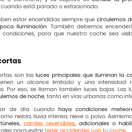
e cuando está parado o estacionado.
deben estar encendidas siempre que
circulemos d
poca iluminación
. También debemos encende
condiciones, para que nuestro coche sea visib
cortas
ortas son las
luces principales que iluminan la c
 tienen un alcance limitado y una intensidad
. Por eso, se llaman también luces bajas. Las 
rculemos de noche
, tanto en vías urbanas como int
sar de día cuando
haya condiciones meteor
 como niebla, lluvia intensa, nieve o polvo. Asimis
s
túneles,
carriles reversibles
, adicionales o habi
itales para evitar
tener accidentes con tu coche
.