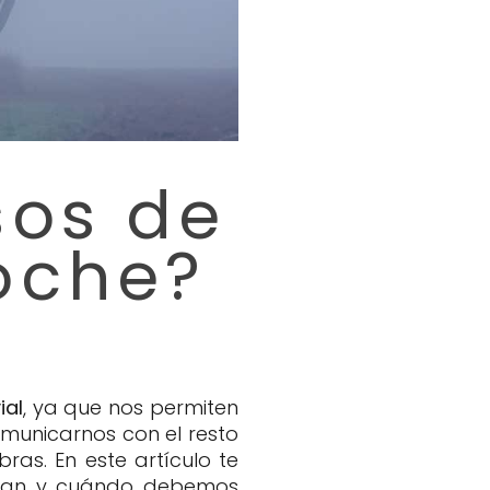
sos de
coche?
ial
, ya que nos permiten
omunicarnos con el resto
ras. En este artículo te
ionan y cuándo debemos