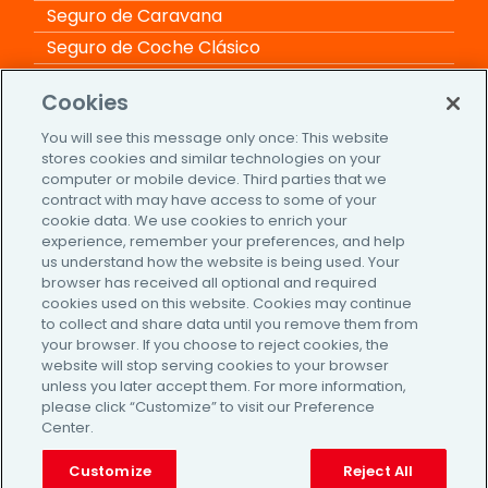
Seguro de Caravana
Seguro de Coche Clásico
Seguro de Moto Clásica
Cookies
Seguro de Coche
You will see this message only once: This website
Seguro de Moto
stores cookies and similar technologies on your
Seguro de Furgoneta
computer or mobile device. Third parties that we
contract with may have access to some of your
cookie data. We use cookies to enrich your
Información adicional
experience, remember your preferences, and help
us understand how the website is being used. Your
Cómo funciona
browser has received all optional and required
cookies used on this website. Cookies may continue
Blog de Seguro por Meses
to collect and share data until you remove them from
Contacto
your browser. If you choose to reject cookies, the
website will stop serving cookies to your browser
Aviso Legal
unless you later accept them. For more information,
Política de Privacidad
please click “Customize” to visit our Preference
Center.
Política de cookies
Customize
Reject All