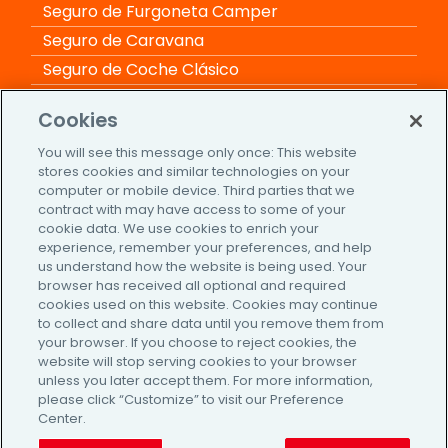
Seguro de Furgoneta Camper
Seguro de Caravana
Seguro de Coche Clásico
Seguro de Moto Clásica
Cookies
Seguro de Coche
You will see this message only once: This website
Seguro de Moto
stores cookies and similar technologies on your
Seguro de Furgoneta
computer or mobile device. Third parties that we
contract with may have access to some of your
cookie data. We use cookies to enrich your
Información adicional
experience, remember your preferences, and help
us understand how the website is being used. Your
Cómo funciona
browser has received all optional and required
cookies used on this website. Cookies may continue
Blog de Seguro por Meses
to collect and share data until you remove them from
Contacto
your browser. If you choose to reject cookies, the
website will stop serving cookies to your browser
Aviso Legal
unless you later accept them. For more information,
Política de Privacidad
please click “Customize” to visit our Preference
Center.
Política de cookies